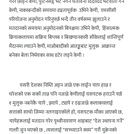
गरेरै छोड्ने केपी, पुटिनसङ्ग भेट नगर्न चेतावनी दिदादिदै भेटवार्ता गर्ने
केपी, नाकाबन्दीको समयमा दृढतापूर्वक उभिने केपी, एमसीसी
परियोजना अनुमोदन गरिनुपर्छ भन्दै तीन वर्षसम्म झुलाउने र
मतदानको समयमा अनुमोदनको बिपक्षमा उभिने केपी, हिंसात्मक
क्रियाकलापमा सक्रिय बिप्लब र बिखण्डनकारी सीकेलाई शान्तिपूर्ण
मैदानमा ल्याउने केपी, माओबादीको आतङ्कबाट मुलुक आक्रान्त
बनेका बेला निर्भयका साथ डटेर लड्ने केपी ।
यसरी देशका निम्ति अड्न जान्ने एक लाईन र्‍याप हान्न र
चरेशको एक सर्को तान्न पनि नजान्ने केपीलाई यसपटक हराउनै पर्छ
१ मुलुक नबनेकै र्‍यापे , झ्यापे , ट्यापे र ठग्नजान्ने कलाकारलाई
सत्ताको साचो जिम्मा नलगाइएकोले हो, यसपटक मौका आएको छ,
र्‍यापेहरूलाई मतदान गरेर पृथ्वीनारायण शाहबाट “देश स्थापना गर्ने”
गल्ती जुन भएको छ , त्यसलाई “सच्च्याउने काम” गरौं युक्रेनको