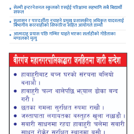
सेस्मी इन्टरनेशनल स्कुलको एसईई परिक्षामा सहभागि सबै बिद्यार्थी
सफल
सुशासन र पारदर्शीता नचाहने प्रमुख प्रशासकीय अधिकृत यादवलाई
बिभागीय कारवाहीको सिफारिश सहित आयोगले डाम्यो
आत्मदाह प्रयास पछि गम्भिर घाइते भएका सर्लाहीको गोडैताका
मण्डलको मृत्यु