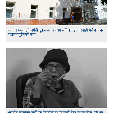
पत्रकार धम्काउने जर्मनी दूतावासका प्रथम सचिवलाई कारबाही गर्न पत्रकार
महासंघ युरोपको माग
भारतीय कम्युनिष्ट पार्टी माओवादीका प्रभावशाली नेता प्रशान्त बोस ‘किशन