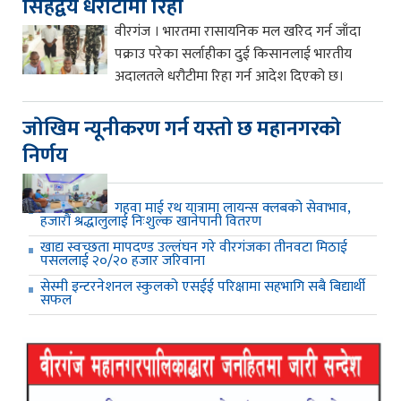
सिंहद्वय धरौटीमा रिहा
वीरगंज । भारतमा रासायनिक मल खरिद गर्न जाँदा
पक्राउ परेका सर्लाहीका दुई किसानलाई भारतीय
अदालतले धरौटीमा रिहा गर्न आदेश दिएको छ।
जाेखिम न्यूनीकरण गर्न यस्ताे छ महानगरकाे
निर्णय
गहवा माई रथ यात्रामा लायन्स क्लबको सेवाभाव,
हजारौं श्रद्धालुलाई निःशुल्क खानेपानी वितरण
खाद्य स्वच्छता मापदण्ड उल्लंघन गरे वीरगंजका तीनवटा मिठाई
पसललाई २०/२० हजार जरिवाना
सेस्मी इन्टरनेशनल स्कुलको एसईई परिक्षामा सहभागि सबै बिद्यार्थी
सफल