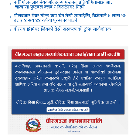
नवौँ गोलबजार मेयर गोल्डकप फुटबल प्रतियोगितामाअ आज
चात्यासा फुटबल क्लब र विराटनगर भिड्ने
गोलबजार मेयर गोल्ड कप चैत तेस्रो सातादेखि, बिजेताले ४ लाख ४४
हजार ४ सय ४४ रुपैया पुरस्कार पाउने
वीरगञ्ज प्रिमियर लिगको तेस्रो संस्करणको ट्रफि सार्वजनिक