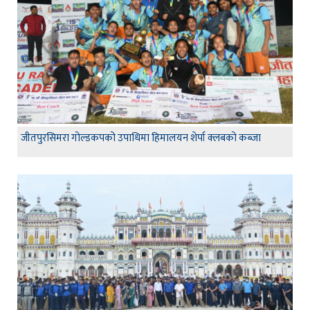
जीतपुरसिमरा गोल्डकपको उपाधिमा हिमालयन शेर्पा क्लबको कब्जा