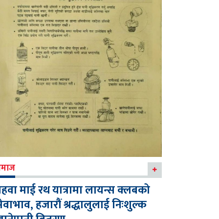
माज
हवा माई रथ यात्रामा लायन्स क्लबको
ेवाभाव, हजारौं श्रद्धालुलाई निःशुल्क