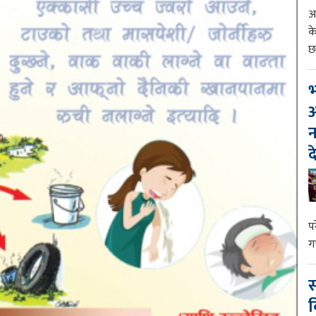
आ
क
छ
भ
आ
न
द
प
ग
स
व