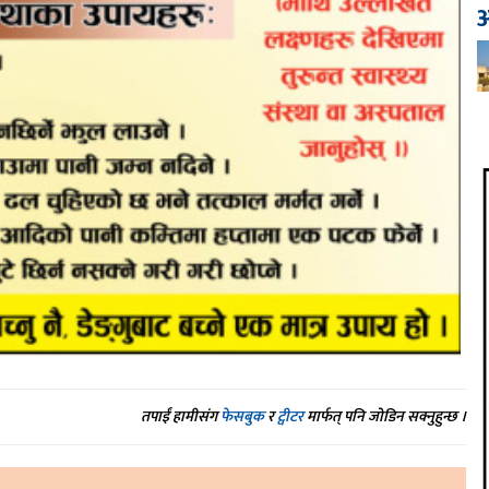
आ
तपाईं हामीसंग
फेसबुक
र
ट्वीटर
मार्फत् पनि जोडिन सक्नुहुन्छ ।