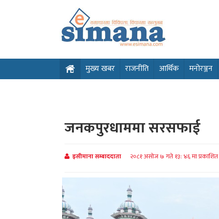
मुख्य खबर
राजनीति
आर्थिक
मनोरञ्जन
जनकपुरधाममा सरसफाई
इसीमाना सम्बाददाता
२०८१ असोज ७ गते १३: ४६ मा प्रकाशि