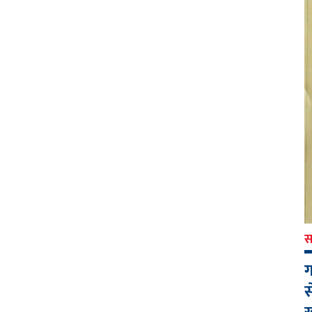
स
ग
स