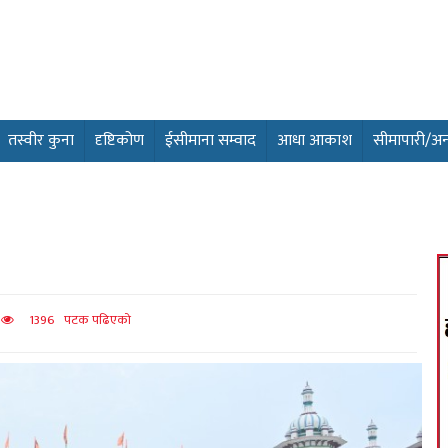
तस्वीर कुना
दृष्टिकोण
ईसीमाना सम्वाद
आधा आकाश
सीमापारी/अन्तर
त
1396 पटक पढिएको