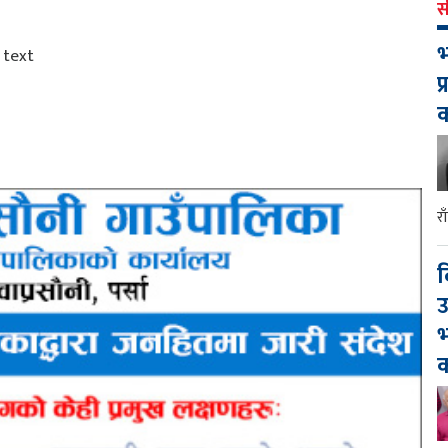
स
भ
प
र
द
उ
भ
क