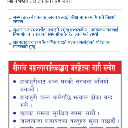
मिष्ठान भण्डार लाई जरिवाना गरिएको हो ।
सेस्मी इन्टरनेशनल स्कुलको एसईई परिक्षामा सहभागि सबै बिद्यार्थी
सफल
सुशासन र पारदर्शीता नचाहने प्रमुख प्रशासकीय अधिकृत यादवलाई
बिभागीय कारवाहीको सिफारिश सहित आयोगले डाम्यो
आत्मदाह प्रयास पछि गम्भिर घाइते भएका सर्लाहीको गोडैताका
मण्डलको मृत्यु