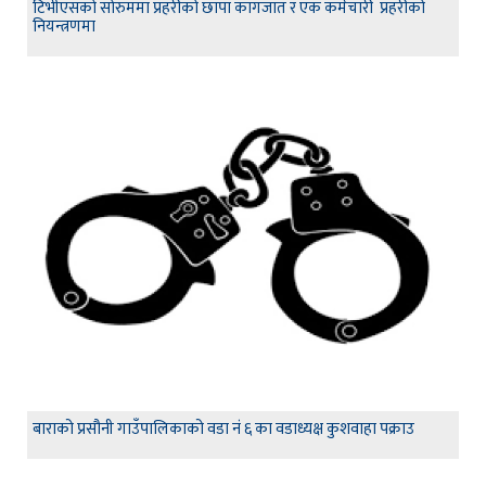
टिभीएसको सोरुममा प्रहरीको छापा कागजात र एक कर्मचारी प्रहरीको
नियन्त्रणमा
बाराको प्रसौनी गाउँपालिकाको वडा नं ६ का वडाध्यक्ष कुशवाहा पक्राउ