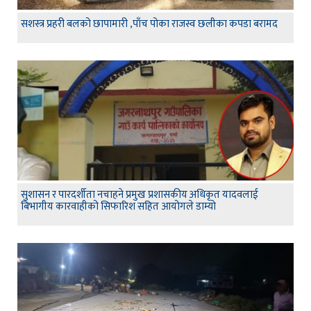
सशस्त्र प्रहरी बलको छापामारी ,पाँच पोका राजस्व छलीका कपडा बरामद
सुशासन र पारदर्शीता नचाहने प्रमुख प्रशासकीय अधिकृत यादवलाई
बिभागीय कारवाहीको सिफारिश सहित आयोगले डाम्यो