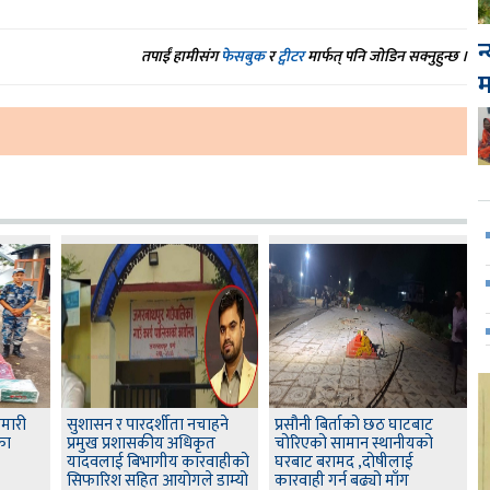
न
तपाईं हामीसंग
फेसबुक
र
ट्वीटर
मार्फत् पनि जोडिन सक्नुहुन्छ ।
ामारी
सुशासन र पारदर्शीता नचाहने
प्रसौनी बिर्ताको छठ घाटबाट
का
प्रमुख प्रशासकीय अधिकृत
चोरिएको सामान स्थानीयको
यादवलाई बिभागीय कारवाहीको
घरबाट बरामद ,दोषीलाई
सिफारिश सहित आयोगले डाम्यो
कारवाही गर्न बढ्यो माँग