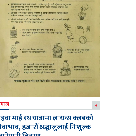
माज
हवा माई रथ यात्रामा लायन्स क्लबको
ेवाभाव, हजारौं श्रद्धालुलाई निःशुल्क