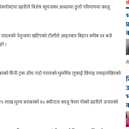
स
कपोस्टमा प्रहरीले विशेष सूचनाका आधारमा ठुलो परिमाणमा काजु
भ
प
सुभाष यादवको नेतृत्वमा खटिएको टोलीले आइतबार बिहान करिब ११ बजे
 हो ।
र
्बरको मिनी ट्रक जाँच गर्दा परालको भुसभित्र लुकाई छिपाइ ल्याइराखिएको
द
उ
भ
१५ लाख मूल्य बराबरको १० क्वीन्टल काजु फेला परेको प्रहरीले जनाएको
क