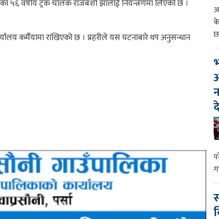
ा ५६ वर्षीय ट्रक चालक राजबंशी झालाई नियन्त्रणमा लिएको छ ।
आ
क
छ
्यालय कर्मैयामा राखिएको छ । प्रहरीले यस घटनाबारे थप अनुसन्धान
भ
आ
न
द
प
ग
स
व