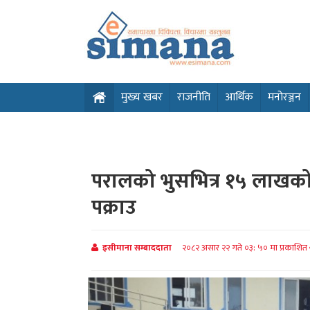
मुख्य खबर
राजनीति
आर्थिक
मनोरञ्जन
परालको भुसभित्र १५ लाखको
पक्राउ
इसीमाना सम्बाददाता
२०८२ असार २२ गते ०३: ५० मा प्रकाशित