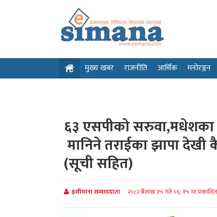
मुख्य खबर
राजनीति
आर्थिक
मनोरञ्जन
६३ एसपीको सरुवा,मधेशका 
मानिने तराईका झापा देखी क
(सूची सहित)
इसीमाना सम्वाददाता
२०८२ बैशाख १५ गते ०६: १५ मा प्रकाशि