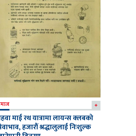
माज
हवा माई रथ यात्रामा लायन्स क्लबको
ेवाभाव, हजारौं श्रद्धालुलाई निःशुल्क