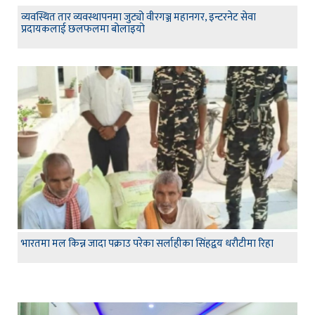
व्यवस्थित तार व्यवस्थापनमा जुट्यो वीरगञ्ज महानगर, इन्टरनेट सेवा
प्रदायकलाई छलफलमा बोलाइयो
भारतमा मल किन्न जादा पक्राउ परेका सर्लाहीका सिंहद्वय धरौटीमा रिहा