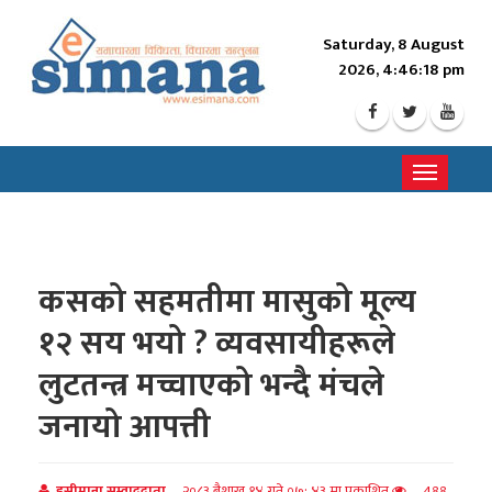
Saturday, 8 August
2026, 4:46:20 pm
Toggle
navigati
कसको सहमतीमा मासुको मूल्य
१२ सय भयो ? व्यवसायीहरूले
लुटतन्त्र मच्चाएको भन्दै मंचले
जनायो आपत्ती
इसीमाना सम्वाददाता
२०८३ बैशाख १४ गते ०७: ४३ मा प्रकाशित
488