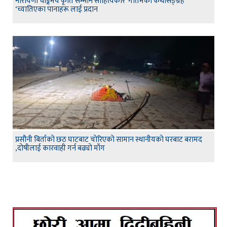
नारायणी वाङ्गमय कृति सम्मान साहित्यकार गौतमको कथासङ्ग्रह
‘च्यातिएका पानाहरू लाई प्रदान
प्रसौनी बिर्ताको छठ घाटबाट चोरिएको सामान स्थानीयको घरबाट बरामद
,दोषीलाई कारवाही गर्न बढ्यो माँग