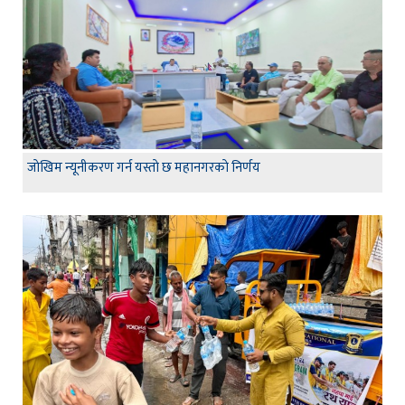
जाेखिम न्यूनीकरण गर्न यस्ताे छ महानगरकाे निर्णय