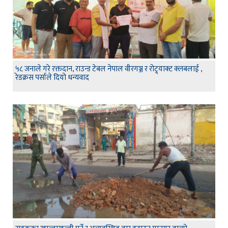
५८ जनाले गरे रक्तदान, राउन्ड टेबल नेपाल वीरगञ्ज र रोट्र्याक्ट क्लबलाई ,
रेडक्रस पर्साले दियो धन्यवाद