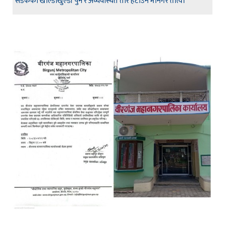
सडकका खाल्डाखुल्डी पुर्ने र अव्यवस्थित तार हटाउन मानगर तात्यो