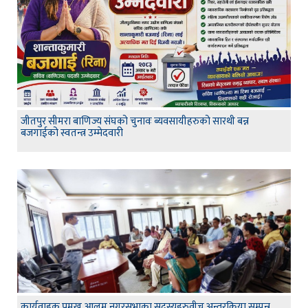
जीतपुर सीमरा बाणिज्य संघको चुनावः ब्यवसायीहरुको सारथी बन्न
बजगाईको स्वतन्त्र उम्मेदवारी
कार्यवाहक प्रमुख आलम नगरसभाका सदस्यहरुवीच अन्तरक्रिया सम्पन्न,