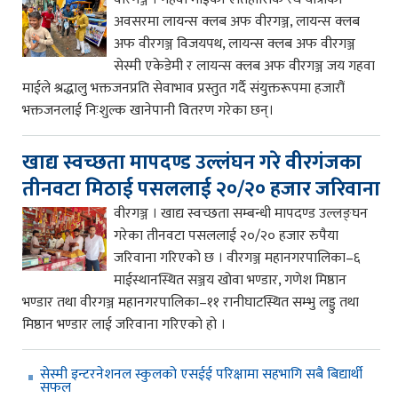
अवसरमा लायन्स क्लब अफ वीरगञ्ज, लायन्स क्लब
अफ वीरगञ्ज विजयपथ, लायन्स क्लब अफ वीरगञ्ज
सेस्मी एकेडेमी र लायन्स क्लब अफ वीरगञ्ज जय गहवा
माईले श्रद्धालु भक्तजनप्रति सेवाभाव प्रस्तुत गर्दै संयुक्तरूपमा हजारौं
भक्तजनलाई निःशुल्क खानेपानी वितरण गरेका छन्।
खाद्य स्वच्छता मापदण्ड उल्लंघन गरे वीरगंजका
तीनवटा मिठाई पसललाई २०/२० हजार जरिवाना
वीरगञ्ज । खाद्य स्वच्छता सम्बन्धी मापदण्ड उल्लङ्घन
गरेका तीनवटा पसललाई २०/२० हजार रुपैया
जरिवाना गरिएको छ । वीरगञ्ज महानगरपालिका–६
माईस्थानस्थित सञ्जय खोवा भण्डार, गणेश मिष्ठान
भण्डार तथा वीरगञ्ज महानगरपालिका–११ रानीघाटस्थित सम्भु लड्डु तथा
मिष्ठान भण्डार लाई जरिवाना गरिएको हो ।
सेस्मी इन्टरनेशनल स्कुलको एसईई परिक्षामा सहभागि सबै बिद्यार्थी
सफल