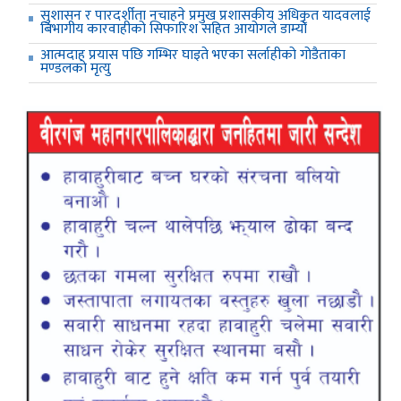
सुशासन र पारदर्शीता नचाहने प्रमुख प्रशासकीय अधिकृत यादवलाई
बिभागीय कारवाहीको सिफारिश सहित आयोगले डाम्यो
आत्मदाह प्रयास पछि गम्भिर घाइते भएका सर्लाहीको गोडैताका
मण्डलको मृत्यु