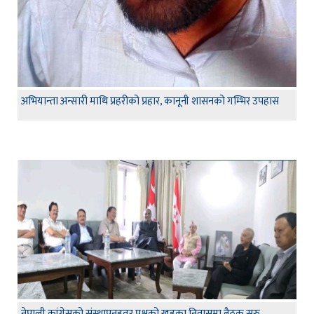
अभियान्ता अन्सारी माथि प्रहरीको प्रहार, कानूनी शासनको गम्भिर उपहास
नेपाली कांग्रेसको संस्थापनइतर पक्षको खड्का निवासमा बैठक सुरु