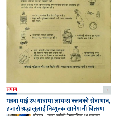
समाज
गहवा माई रथ यात्रामा लायन्स क्लबको सेवाभाव,
हजारौं श्रद्धालुलाई निःशुल्क खानेपानी वितरण
वीरगञ्ज । गहवा माईको ऐतिहासिक रथ यात्राका