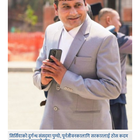
सिर्सियाको दुर्गन्ध संसदमा पुग्यो, पूर्नजीवनकालागि सरकारलाई ठोस कदम