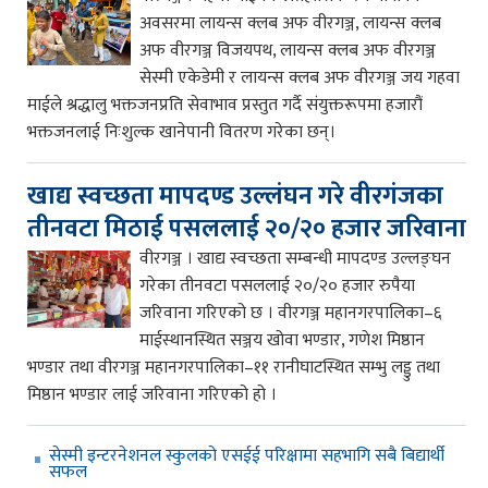
अवसरमा लायन्स क्लब अफ वीरगञ्ज, लायन्स क्लब
अफ वीरगञ्ज विजयपथ, लायन्स क्लब अफ वीरगञ्ज
सेस्मी एकेडेमी र लायन्स क्लब अफ वीरगञ्ज जय गहवा
माईले श्रद्धालु भक्तजनप्रति सेवाभाव प्रस्तुत गर्दै संयुक्तरूपमा हजारौं
भक्तजनलाई निःशुल्क खानेपानी वितरण गरेका छन्।
खाद्य स्वच्छता मापदण्ड उल्लंघन गरे वीरगंजका
तीनवटा मिठाई पसललाई २०/२० हजार जरिवाना
वीरगञ्ज । खाद्य स्वच्छता सम्बन्धी मापदण्ड उल्लङ्घन
गरेका तीनवटा पसललाई २०/२० हजार रुपैया
जरिवाना गरिएको छ । वीरगञ्ज महानगरपालिका–६
माईस्थानस्थित सञ्जय खोवा भण्डार, गणेश मिष्ठान
भण्डार तथा वीरगञ्ज महानगरपालिका–११ रानीघाटस्थित सम्भु लड्डु तथा
मिष्ठान भण्डार लाई जरिवाना गरिएको हो ।
सेस्मी इन्टरनेशनल स्कुलको एसईई परिक्षामा सहभागि सबै बिद्यार्थी
सफल