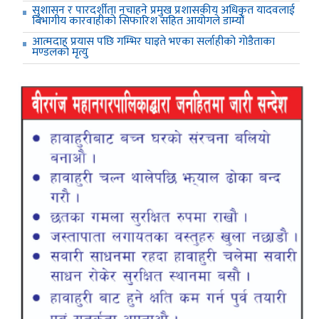
सुशासन र पारदर्शीता नचाहने प्रमुख प्रशासकीय अधिकृत यादवलाई
बिभागीय कारवाहीको सिफारिश सहित आयोगले डाम्यो
आत्मदाह प्रयास पछि गम्भिर घाइते भएका सर्लाहीको गोडैताका
मण्डलको मृत्यु