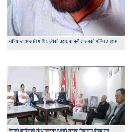
अभियान्ता अन्सारी माथि प्रहरीको प्रहार, कानूनी शासनको गम्भिर उपहास
नेपाली कांग्रेसको संस्थापनइतर पक्षको खड्का निवासमा बैठक सुरु