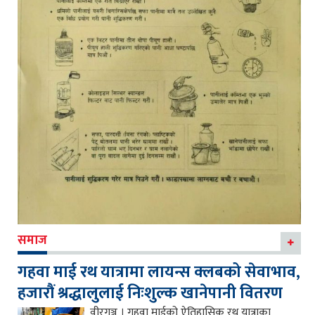
समाज
गहवा माई रथ यात्रामा लायन्स क्लबको सेवाभाव,
हजारौं श्रद्धालुलाई निःशुल्क खानेपानी वितरण
वीरगञ्ज । गहवा माईको ऐतिहासिक रथ यात्राका