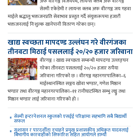
अफ वीरगञ्ज विजयपथ, लायन्स क्लब अफ वीरगञ्ज
सेस्मी एकेडेमी र लायन्स क्लब अफ वीरगञ्ज जय गहवा
माईले श्रद्धालु भक्तजनप्रति सेवाभाव प्रस्तुत गर्दै संयुक्तरूपमा हजारौं
भक्तजनलाई निःशुल्क खानेपानी वितरण गरेका छन्।
खाद्य स्वच्छता मापदण्ड उल्लंघन गरे वीरगंजका
तीनवटा मिठाई पसललाई २०/२० हजार जरिवाना
वीरगञ्ज । खाद्य स्वच्छता सम्बन्धी मापदण्ड उल्लङ्घन
गरेका तीनवटा पसललाई २०/२० हजार रुपैया
जरिवाना गरिएको छ । वीरगञ्ज महानगरपालिका–६
माईस्थानस्थित सञ्जय खोवा भण्डार, गणेश मिष्ठान
भण्डार तथा वीरगञ्ज महानगरपालिका–११ रानीघाटस्थित सम्भु लड्डु तथा
मिष्ठान भण्डार लाई जरिवाना गरिएको हो ।
सेस्मी इन्टरनेशनल स्कुलको एसईई परिक्षामा सहभागि सबै बिद्यार्थी
सफल
सुशासन र पारदर्शीता नचाहने प्रमुख प्रशासकीय अधिकृत यादवलाई
बिभागीय कारवाहीको सिफारिश सहित आयोगले डाम्यो