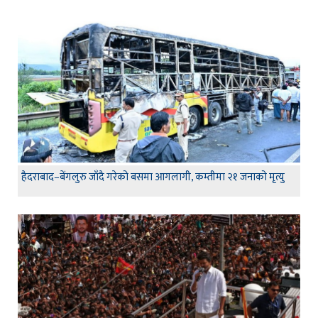
हैदराबाद–बेंगलुरु जाँदै गरेको बसमा आगलागी, कम्तीमा २१ जनाको मृत्यु