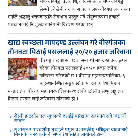
अफ वीरगञ्ज विजयपथ, लायन्स क्लब अफ वीरगञ्ज
सेस्मी एकेडेमी र लायन्स क्लब अफ वीरगञ्ज जय गहवा
माईले श्रद्धालु भक्तजनप्रति सेवाभाव प्रस्तुत गर्दै संयुक्तरूपमा हजारौं
भक्तजनलाई निःशुल्क खानेपानी वितरण गरेका छन्।
खाद्य स्वच्छता मापदण्ड उल्लंघन गरे वीरगंजका
तीनवटा मिठाई पसललाई २०/२० हजार जरिवाना
वीरगञ्ज । खाद्य स्वच्छता सम्बन्धी मापदण्ड उल्लङ्घन
गरेका तीनवटा पसललाई २०/२० हजार रुपैया
जरिवाना गरिएको छ । वीरगञ्ज महानगरपालिका–६
माईस्थानस्थित सञ्जय खोवा भण्डार, गणेश मिष्ठान
भण्डार तथा वीरगञ्ज महानगरपालिका–११ रानीघाटस्थित सम्भु लड्डु तथा
मिष्ठान भण्डार लाई जरिवाना गरिएको हो ।
सेस्मी इन्टरनेशनल स्कुलको एसईई परिक्षामा सहभागि सबै बिद्यार्थी
सफल
सुशासन र पारदर्शीता नचाहने प्रमुख प्रशासकीय अधिकृत यादवलाई
बिभागीय कारवाहीको सिफारिश सहित आयोगले डाम्यो